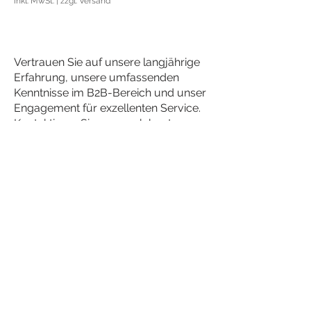
inkl. MwSt.
|
zzgl. Versand
Vertrauen Sie auf unsere langjährige
Erfahrung, unsere umfassenden
Kenntnisse im B2B-Bereich und unser
Engagement für exzellenten Service.
Kontaktieren Sie uns noch heute, um
Ihre individuellen Anforderungen zu
besprechen und herauszufinden, wie
wir Ihr Unternehmen voranbringen
können.
Verwaltungssitz:
Konrad-Adenauer-Straße 23
85221 Dachau
Besucher / Postalische Adresse:
Felix-Wankel-Str. 1
85221 Dachau