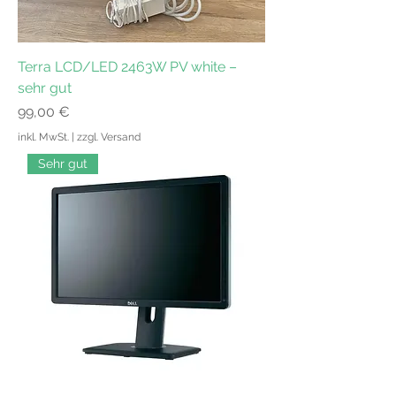
Terra LCD/LED 2463W PV white –
sehr gut
Preis
99,00 €
inkl. MwSt.
|
zzgl. Versand
Sehr gut