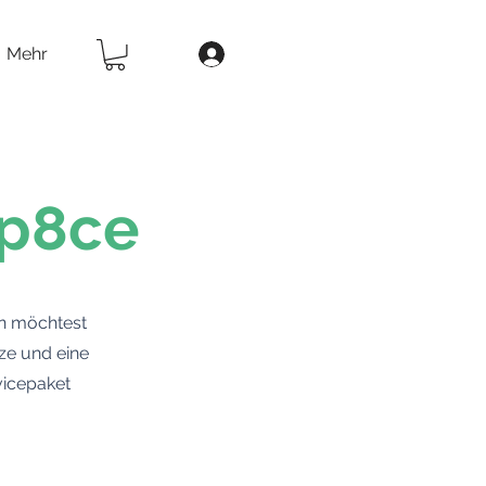
Mehr
Sp8ce
en möchtest
tze und eine
vicepaket