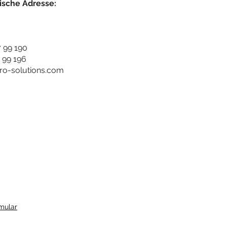
ische Adresse:
7 99 190
7 99 196
ro-solutions.com
mular