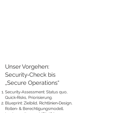
Wir unterstützen Sie dabei,
Ihre
Umgebung so
abzusichern
, dass moderne
Angriffe (
Phishing,
Account‑Takeover,
Ransomware, Datenabfluss
)
deutlich schwerer werden –
ohne die Produktivität zu
bremsen.
Unser Vorgehen:
Security‑Check bis
„Secure Operations“
Security‑Assessment: Status quo,
Quick‑Risks, Priorisierung.
Blueprint: Zielbild, Richtlinien‑Design,
Rollen‑ & Berechtigungsmodell.