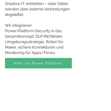
Shadow‑IT entstehen – oder Daten
werden über externe Verbindungen
abgeleitet.
Wir integrieren
Power‑Platform‑Security in das
Gesamtkonzept: DLP‑Richtlinien,
Umgebungsstrategie, Rollen für
Maker, sichere Konnektoren und
Monitoring für Apps/Flows.
Mehr zur Power Platform
Sie möchten Sicherheits‑ und
Governance‑Themen strategisch
einordnen?
Wir unterstützen Sie bei der strukturierten
Bewertung Ihrer aktuellen Situation – als
BAFA‑gelistetes Beratungsunternehmen.
Telefon:
+49 8131 77 99 190
E-Mail:
info@pointpro-solutions.com