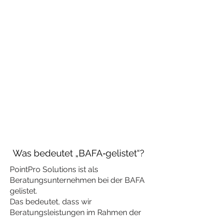
relevante Handlungsfelder sichtbar
zu machen
Optionen auf strategischer Ebene
zu bewerten
eine nachvollziehbare
Entscheidungsbasis zu schaffen
Unabhängig, technologieoffen und
orientiert an Ihren
Unternehmenszielen.
Was bedeutet „BAFA‑gelistet“?
PointPro Solutions ist als
Beratungsunternehmen bei der BAFA
gelistet.
Das bedeutet, dass wir
Beratungsleistungen im Rahmen der