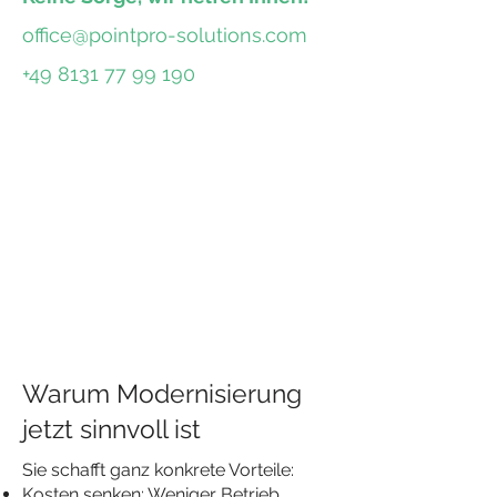
office@pointpro-solutions.com
+49 8131 77 99 190
Viele Unternehmen wissen,
dass sie modernisieren
müssen – aber nicht, welcher
Weg mit
vertretbarem Risiko
und
Budget
realistisch ist.
Darum starten wir
mit einer
strukturierten
Machbarkeitsprüfung.
Warum Modernisierung
jetzt sinnvoll ist
Sie schafft ganz konkrete Vorteile:
Kosten senken: Weniger Betrieb,