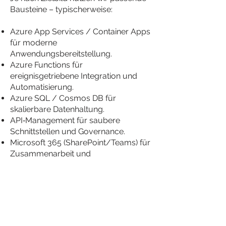
Bausteine – typischerweise:
Azure App Services / Container Apps
für moderne
Anwendungsbereitstellung.
Azure Functions für
ereignisgetriebene Integration und
Automatisierung.
Azure SQL / Cosmos DB für
skalierbare Datenhaltung.
API‑Management für saubere
Schnittstellen und Governance.
Microsoft 365 (SharePoint/Teams) für
Zusammenarbeit und
dokumentenbasierte Prozesse.
Power Platform für schnelle Apps,
Workflows und Reporting – dort, wo
Standard‑Entwicklung zu langsam
wäre.