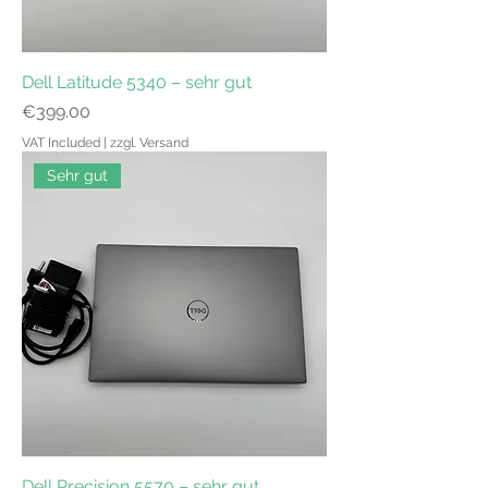
Dell Latitude 5340 – sehr gut
Price
€399.00
VAT Included
|
zzgl. Versand
Sehr gut
Dell Precision 5570 – sehr gut