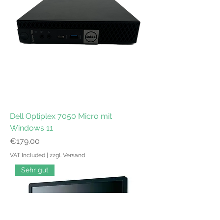
Dell Optiplex 7050 Micro mit
Windows 11
Price
€179.00
VAT Included
|
zzgl. Versand
Sehr gut