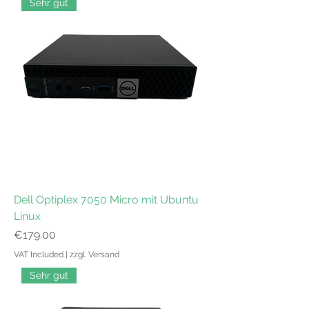
Sehr gut
Dell Optiplex 7050 Micro mit Ubuntu
Linux
Price
€179.00
VAT Included
|
zzgl. Versand
Sehr gut