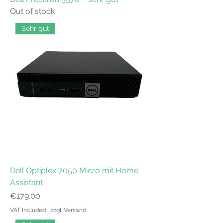
Out of stock
Sehr gut
Dell Optiplex 7050 Micro mit Home
Assistant
Price
€179.00
VAT Included
|
zzgl. Versand