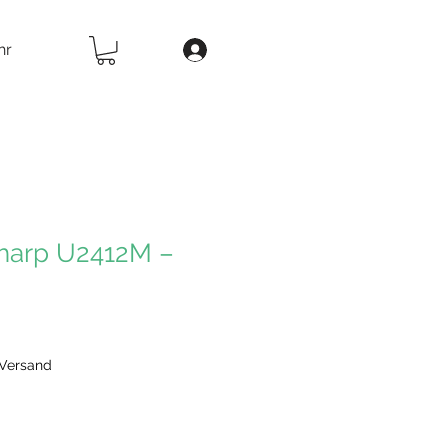
hr
Sharp U2412M –
 Versand