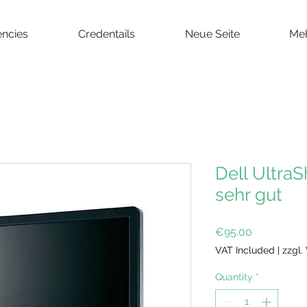
ncies
Credentails
Neue Seite
Me
Dell Ultra
sehr gut
Price
€95.00
VAT Included
|
zzgl.
Quantity
*