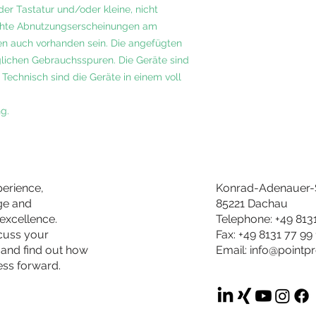
der Tastatur und/oder kleine, nicht
ichte Abnutzungserscheinungen am
n auch vorhanden sein. Die angefügten
öglichen Gebrauchsspuren. Die Geräte sind
 Technisch sind die Geräte in einem voll
g.
perience,
Konrad-Adenauer-S
ge and
85221 Dachau
excellence.
Telephone: +49 813
scuss your
Fax: +49 8131 77 99
 and find out how
Email:
info@pointp
ess forward.