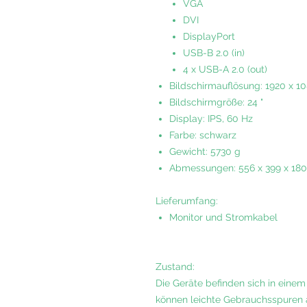
VGA
DVI
DisplayPort
USB-B 2.0 (in)
4 x USB-A 2.0 (out)
Bildschirmauflösung
: 1920 x 1
Bildschirmgröße
: 24 "
Display
: IPS, 60 Hz
Farbe
: schwarz
Gewicht
:
5730
g
Abmessungen
: 556 x 399 x 1
Lieferumfang:
Monitor und Stromkabel
Zustand:
Die Geräte befinden sich in eine
können leichte Gebrauchsspuren a