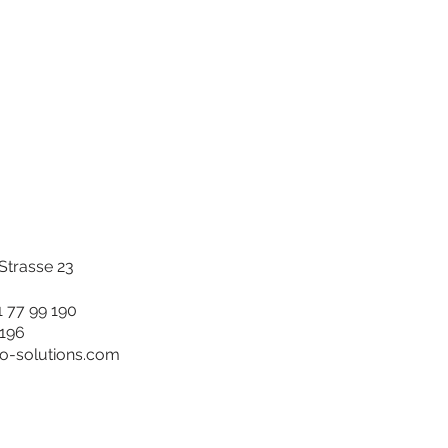
trasse 23
1 77 99 190
 196
ro-solutions.com