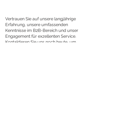
Vertrauen Sie auf unsere langjährige
Erfahrung, unsere umfassenden
Kenntnisse im B2B-Bereich und unser
Engagement für exzellenten Service.
Kontaktieren Sie uns noch heute, um
Ihre individuellen Anforderungen zu
besprechen und herauszufinden, wie
wir Ihr Unternehmen voranbringen
können.
Verwaltungssitz:
Konrad-Adenauer-Straße 23
85221 Dachau
Besucher / Postalische Adresse:
Felix-Wankel-Str. 1
85221 Dachau