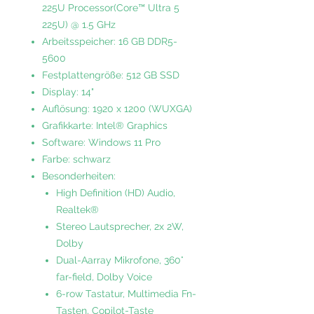
225U Processor(Core™ Ultra 5
225U) @ 1.5 GHz
Arbeitsspeicher: 16 GB DDR5-
5600
Festplattengröße: 512 GB SSD
Display: 14"
Auflösung: 1920 x 1200 (WUXGA)
Grafikkarte: Intel® Graphics
Software: Windows 11 Pro
Farbe: schwarz
Besonderheiten:
High Definition (HD) Audio,
Realtek®
Stereo Lautsprecher, 2x 2W,
Dolby
Dual-Aarray Mikrofone, 360°
far-field, Dolby Voice
6-row Tastatur, Multimedia Fn-
Tasten, Copilot-Taste