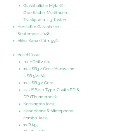
Glasähnliche Mylar®-
Oberfläche, Multitouch-
Trackpad mit 3 Tasten
Hersteller Garantie bis
September 2028
Akku-Kapazität > 99%
Anschlüsse:
1x HDMI 2.0b;
1x USB3.2 Gen 1(Always on
USB 5V2A);
1x USB 3.2 Gen1;
2x USB 4.0 Type-C with PD &
DP (Thunderbolt);
Kensington lock;
Headphone & Microphone
combo Jack;
1x RJ45