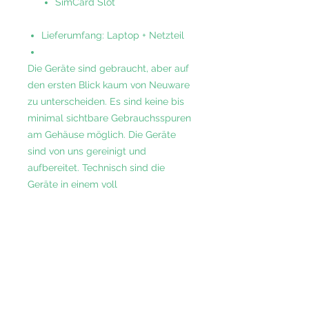
SimCard Slot
Lieferumfang: Laptop + Netzteil
Die Geräte sind gebraucht, aber auf
den ersten Blick kaum von Neuware
zu unterscheiden. Es sind keine bis
minimal sichtbare Gebrauchsspuren
am Gehäuse möglich. Die Geräte
sind von uns gereinigt und
aufbereitet. Technisch sind die
Geräte in einem voll
funktionsfähigen Zustand.
Inklusive 12 Monate Gewährleistung.
Vertrauen Sie auf unsere langjährige
Erfahrung, unsere umfassenden