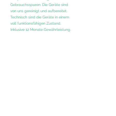
Gebrauchsspuren. Die Geräte sind
von uns gereinigt und aufbereitet.
Technisch sind die Geräte in einem
voll funktionsfähigen Zustand.
Inklusive 12 Monate Gewährleistung.
Vertrauen Sie auf unsere langjährige
Erfahrung, unsere umfassenden
Kenntnisse im B2B-Bereich und unser
Engagement für exzellenten Service.
Kontaktieren Sie uns noch heute, um
Ihre individuellen Anforderungen zu
besprechen und herauszufinden, wie
wir Ihr Unternehmen voranbringen
können.