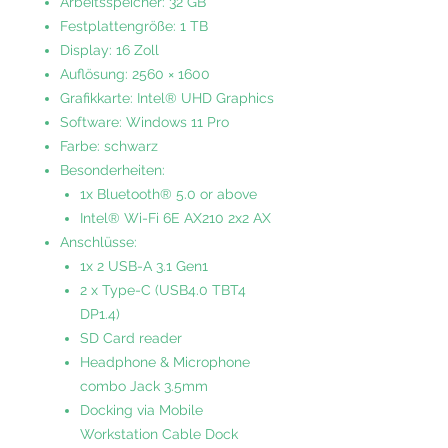
Arbeitsspeicher: 32 GB
Festplattengröße: 1 TB
Display: 16 Zoll
Auflösung: 2560 × 1600
Grafikkarte: Intel® UHD Graphics
Software: Windows 11 Pro
Farbe: schwarz
Besonderheiten:
1x Bluetooth® 5.0 or above
Intel® Wi-Fi 6E AX210 2x2 AX
Anschlüsse:
1x 2 USB-A 3.1 Gen1
2 x Type-C (USB4.0 TBT4
DP1.4)
SD Card reader
Headphone & Microphone
combo Jack 3.5mm
Docking via Mobile
Workstation Cable Dock