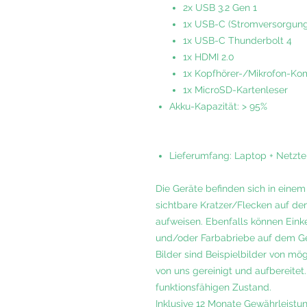
2x USB 3.2 Gen 1
1x USB-C (Stromversorgung
1x USB-C Thunderbolt 4
1x HDMI 2.0
1x Kopfhörer-/Mikrofon-Ko
1x MicroSD-Kartenleser
Akku-Kapazität: > 95%
Lieferumfang: Laptop + Netztei
Die Geräte befinden sich in eine
sichtbare Kratzer/Flecken auf 
aufweisen. Ebenfalls können Eink
und/oder Farbabriebe auf dem Ge
Bilder sind Beispielbilder von m
von uns gereinigt und aufbereitet.
funktionsfähigen Zustand.
Inklusive 12 Monate Gewährleistun