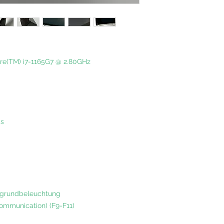
Core(TM) i7-1165G7 @ 2.80GHz
cs
rgrundbeleuchtung
ommunication) (F9-F11)