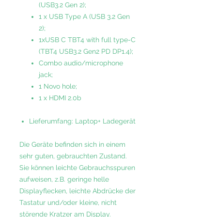
(USB3.2 Gen 2);
1 x USB Type A (USB 3.2 Gen
2);
1xUSB C TBT4 with full type-C
(TBT4 USB3.2 Gen2 PD DP1.4);
Combo audio/microphone
jack;
1 Novo hole;
1 x HDMI 2.0b
Lieferumfang: Laptop+ Ladegerät
Die Geräte befinden sich in einem
sehr guten, gebrauchten Zustand.
Sie können leichte Gebrauchsspuren
aufweisen, z.B. geringe helle
Displayflecken, leichte Abdrücke der
Tastatur und/oder kleine, nicht
störende Kratzer am Display.