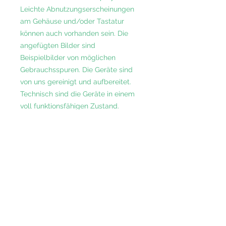
Leichte Abnutzungserscheinungen
am Gehäuse und/oder Tastatur
können auch vorhanden sein. Die
angefügten Bilder sind
Beispielbilder von möglichen
Gebrauchsspuren. Die Geräte sind
von uns gereinigt und aufbereitet.
Technisch sind die Geräte in einem
voll funktionsfähigen Zustand.
Inklusive 12 Monate Gewährleistung.
Vertrauen Sie auf unsere langjährige
Erfahrung, unsere umfassenden
Kenntnisse im B2B-Bereich und unser
Engagement für exzellenten Service.
Kontaktieren Sie uns noch heute, um
Ihre individuellen Anforderungen zu