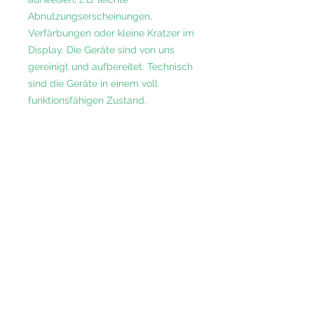
Abnutzungserscheinungen,
Verfärbungen oder kleine Kratzer im
Display. Die Geräte sind von uns
gereinigt und aufbereitet. Technisch
sind die Geräte in einem voll
funktionsfähigen Zustand.
Inklusive 12 Monate Gewährleistung.
Rely on our years of experience,
extensive B2B knowledge and
commitment to service excellence.
Contact us today to discuss your
individual requirements and find out
how we can take your business
forward.
Konrad-Adenauer-Strasse 23