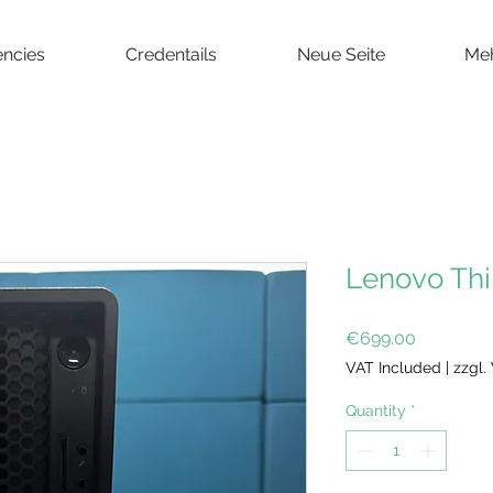
ncies
Credentails
Neue Seite
Me
Lenovo Thi
Price
€699.00
VAT Included
|
zzgl.
Quantity
*