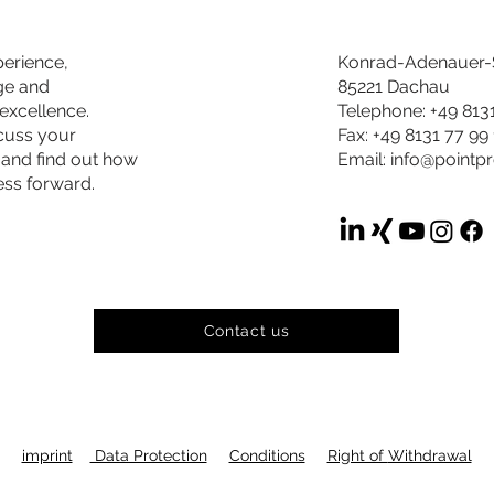
perience,
Konrad-Adenauer-S
ge and
85221 Dachau
excellence.
Telephone: +49 813
scuss your
Fax: +49 8131 77 99
 and find out how
Email:
info@pointp
ess forward.
Contact us
imprint
Data Protection
Conditions
Right of
Withdrawal