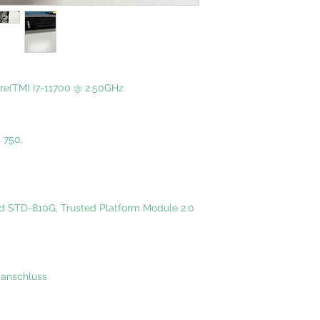
ore(TM) i7-11700 @ 2.50GHz
s 750,
rd STD-810G, Trusted Platform Module 2.0
ianschluss