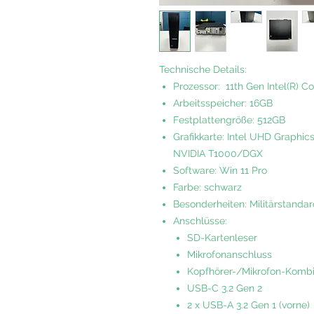
Technische Details:
Prozessor: 11th Gen Intel(R) C
Arbeitsspeicher: 16GB
Festplattengröße: 512GB
Grafikkarte: Intel UHD Graphic
NVIDIA T1000/DGX
Software: Win 11 Pro
Farbe: schwarz
Besonderheiten: Militärstanda
Anschlüsse:
SD-Kartenleser
Mikrofonanschluss
Kopfhörer-/Mikrofon-Komb
USB-C 3.2 Gen 2
2 x USB-A 3.2 Gen 1 (vorne)