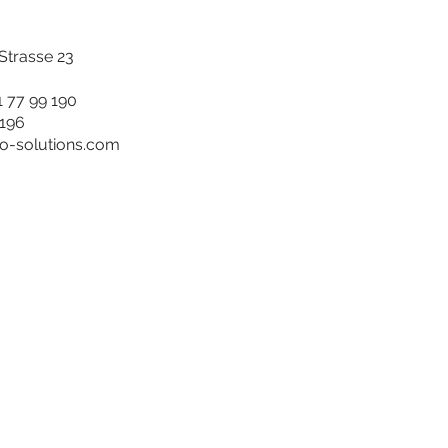
trasse 23
1 77 99 190
 196
ro-solutions.com