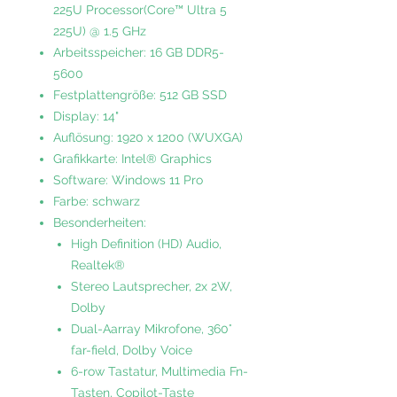
225U Processor(Core™ Ultra 5
225U) @ 1.5 GHz
Arbeitsspeicher: 16 GB DDR5-
5600
Festplattengröße: 512 GB SSD
Display: 14"
Auflösung: 1920 x 1200 (WUXGA)
Grafikkarte: Intel® Graphics
Software: Windows 11 Pro
Farbe: schwarz
Besonderheiten:
High Definition (HD) Audio,
Realtek®
Stereo Lautsprecher, 2x 2W,
Dolby
Dual-Aarray Mikrofone, 360°
far-field, Dolby Voice
6-row Tastatur, Multimedia Fn-
Tasten, Copilot-Taste