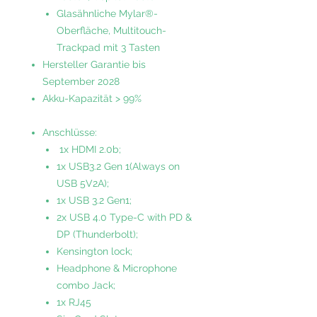
Glasähnliche Mylar®-
Oberfläche, Multitouch-
Trackpad mit 3 Tasten
Hersteller Garantie bis
September 2028
Akku-Kapazität > 99%
Anschlüsse:
1x HDMI 2.0b;
1x USB3.2 Gen 1(Always on
USB 5V2A);
1x USB 3.2 Gen1;
2x USB 4.0 Type-C with PD &
DP (Thunderbolt);
Kensington lock;
Headphone & Microphone
combo Jack;
1x RJ45