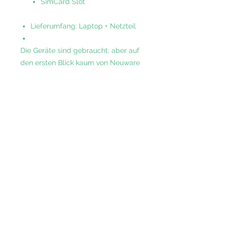
SimCard Slot
Lieferumfang: Laptop + Netzteil
Die Geräte sind gebraucht, aber auf
den ersten Blick kaum von Neuware
zu unterscheiden. Es sind keine bis
minimal sichtbare Gebrauchsspuren
am Gehäuse möglich. Die Geräte
sind von uns gereinigt und
aufbereitet. Technisch sind die
Geräte in einem voll
funktionsfähigen Zustand.
Inklusive 12 Monate Gewährleistung.
Rely on our years of experience,
extensive B2B knowledge and