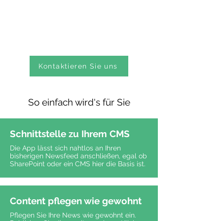
Gerne zeigen wir Ihnen eine Demo
und erstellen Ihr individuelles
Angebot.
Kontaktieren Sie uns
So einfach wird's für Sie
Schnittstelle zu Ihrem CMS
Die App lässt sich nahtlos an Ihren
bisherigen Newsfeed anschließen, egal ob
SharePoint oder ein CMS hier die Basis ist.
Content pflegen wie gewohnt
Pflegen Sie Ihre News wie gewohnt ein.