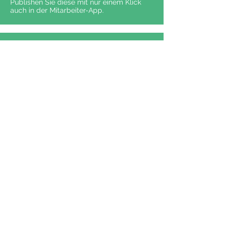
Publishen Sie diese mit nur einem Klick
auch in der Mitarbeiter-App.
Einfaches Community
Management
Kommentieren und liken Sie die
Kommentare Ihrer Mitarbeiter als Admin
aus der Weboberfläche heraus.
So einfach geht's für Ihre
Mitarbeitenden
Zugangsdaten per Post
erhalten
Versenden Sie eine Anleitung inkl.
Zugangsdaten an Ihre Mitarbeitenden –
wir haben da schon etwas vorbereitet.