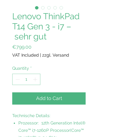
Lenovo ThinkPad
T14 Gen 3 - i7 –
sehr gut
Price
€799.00
VAT Included
|
zzgl. Versand
Quantity
*
Add to Cart
Technische Details:
Prozessor: 12th Generation Intel®
Core™ i7-1260P Processor(Core™