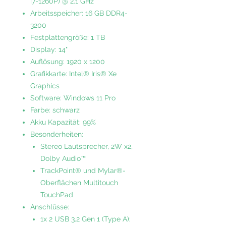
i7-1260P) @ 2.1 GHz
Arbeitsspeicher: 16 GB DDR4-
3200
Festplattengröße: 1 TB
Display: 14"
Auflösung: 1920 x 1200
Grafikkarte: Intel® Iris® Xe
Graphics
Software: Windows 11 Pro
Farbe: schwarz
Akku Kapazität: 99%
Besonderheiten:
Stereo Lautsprecher, 2W x2,
Dolby Audio™
TrackPoint® und Mylar®-
Oberflächen Multitouch
TouchPad
Anschlüsse:
1x 2 USB 3.2 Gen 1 (Type A);